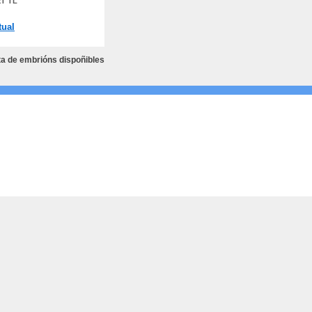
T TL
tual
ta de embrións dispoñibles