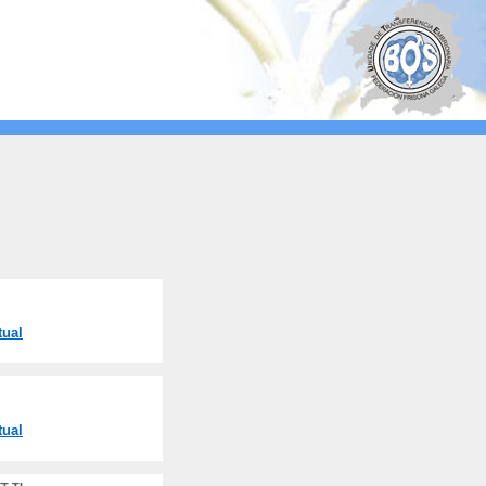
tual
tual