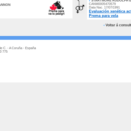
STARTMORE RUDOLPH E
CANM0005470579
ANNON
Data Nac. 17/07/1991
Evaluación xenética ac
Prema para vela
Voltar á consul
de C. - A Coruña - España
73 775