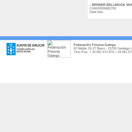
BENNER BELLWOOK SH
CANH0006682782
Data Nac.
Federación Frisona Galega
R/ Melide 25-27 Baixo - 15705 Santiago 
Tfno./Fax: + 34 981 573 879 + 34 981 5