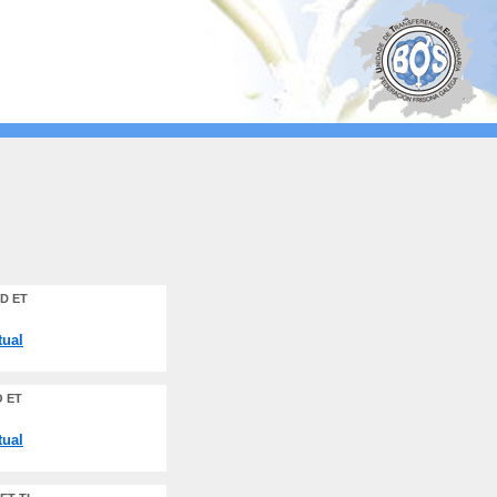
D ET
tual
 ET
tual