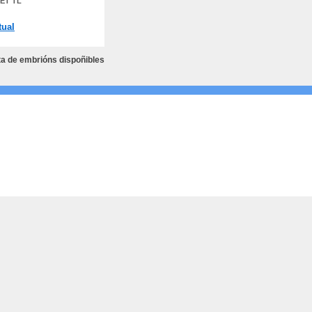
ET TL
tual
ta de embrións dispoñibles