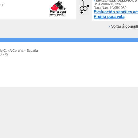
MAIZEFIELD BELLWOOD 
USAM0002103297
ET
Data Nac. 19/05/1989
Evaluación xenética ac
Prema para vela
Voltar á consul
de C. - A Coruña - España
73 775