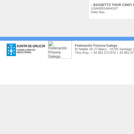
BASSETTS THOR CINDY 
USAH0014644167
Data Nac.
Federación Frisona Galega
R/ Melide 25-27 Baixo - 15705 Santiago 
Tfno./Fax: + 34 981 573 879 + 34 981 5