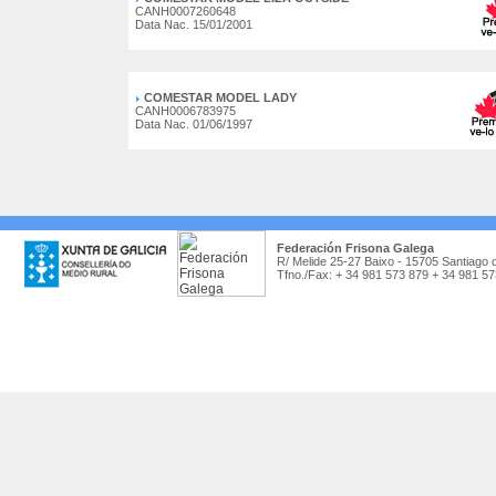
CANH0007260648
Data Nac. 15/01/2001
COMESTAR MODEL LADY
CANH0006783975
Data Nac. 01/06/1997
Federación Frisona Galega
R/ Melide 25-27 Baixo - 15705 Santiago 
Tfno./Fax: + 34 981 573 879 + 34 981 5