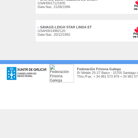
USAH0017121835
Data Nac. 21/06/1996
SAVAGE-LEIGH STAR LINDA ET
USAH0014982120
Data Nac. 20/12/1992
Federación Frisona Galega
R/ Melide 25-27 Baixo - 15705 Santiago 
Tfno./Fax: + 34 981 573 879 + 34 981 5