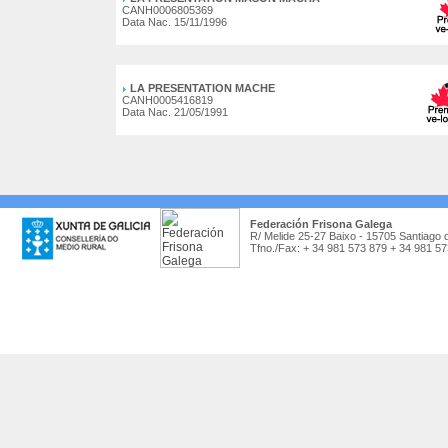
CANH0006805369
Data Nac. 15/11/1996
LA PRESENTATION MACHE
CANH0005416819
Data Nac. 21/05/1991
Federación Frisona Galega
R/ Melide 25-27 Baixo - 15705 Santiago 
Tfno./Fax: + 34 981 573 879 + 34 981 5