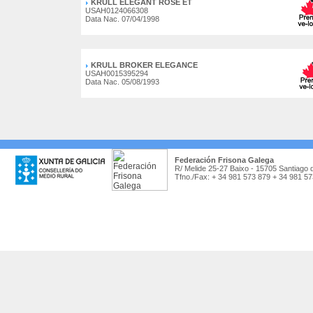
KRULL ELEGANT ROSE ET
USAH0124066308
Data Nac. 07/04/1998
KRULL BROKER ELEGANCE
USAH0015395294
Data Nac. 05/08/1993
Federación Frisona Galega
R/ Melide 25-27 Baixo - 15705 Santiago 
Tfno./Fax: + 34 981 573 879 + 34 981 5